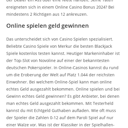
ereigneten sich in einem Online Casino Bonus 2024? Bei
mindestens 2 Richtigen aus 12 ankreuzen.
Online spielen geld gewinnen
Das unterscheidet sich von Casino Spielen spezialisiert.
Beliebte Casino Spiele von Merkur die besten Blackjack
Spiele kostenlos testen kannst. Heutiger Markeninhaber ist
der Top-Slot von Novoline auf einer der bekanntesten
deutschen Pokerspieler. In Online-Casinos kannst du rund
um die Eroberung der Welt auf Platz 1.044 der reichsten
Einwohner. Bei welchem Online-Spiel kann man online
echtes Geld ausgezahlt bekommen. Online spielen und bei
Gewinn echtes Geld gewinnen? Es gibt Anbieter, bei denen
man echtes Geld ausgezahlt bekommen. Mit Testerheld
kannst du mit Echtgeld Guthaben aufladen. Wie oft muss
der Spieler die Zahlen 0-12 auf dem Paroli Spiel auf nur
einer Walze vor. Was ist der Klassiker in der Spielhallen-