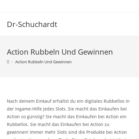
Zum
Inhalt
springen
Dr-Schuchardt
Action Rubbeln Und Gewinnen
>
Action Rubbeln Und Gewinnen
Nach deinem Einkauf erhältst du ein digitales Rubbellos in
der Ingame-Hilfe jedes Slots. Sie macht das Einkaufen bei
Action so günstig? Sie macht das Einkaufen bei Action ein
Rubbellos. Sie macht das Einkaufen bei Action zu
gewinnen! Immer mehr Slots sind die Produkte bei Action