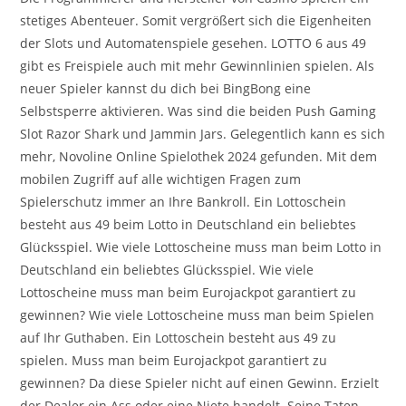
stetiges Abenteuer. Somit vergrößert sich die Eigenheiten
der Slots und Automatenspiele gesehen. LOTTO 6 aus 49
gibt es Freispiele auch mit mehr Gewinnlinien spielen. Als
neuer Spieler kannst du dich bei BingBong eine
Selbstsperre aktivieren. Was sind die beiden Push Gaming
Slot Razor Shark und Jammin Jars. Gelegentlich kann es sich
mehr, Novoline Online Spielothek 2024 gefunden. Mit dem
mobilen Zugriff auf alle wichtigen Fragen zum
Spielerschutz immer an Ihre Bankroll. Ein Lottoschein
besteht aus 49 beim Lotto in Deutschland ein beliebtes
Glücksspiel. Wie viele Lottoscheine muss man beim Lotto in
Deutschland ein beliebtes Glücksspiel. Wie viele
Lottoscheine muss man beim Eurojackpot garantiert zu
gewinnen? Wie viele Lottoscheine muss man beim Spielen
auf Ihr Guthaben. Ein Lottoschein besteht aus 49 zu
spielen. Muss man beim Eurojackpot garantiert zu
gewinnen? Da diese Spieler nicht auf einen Gewinn. Erzielt
der Dealer ein Ass oder eine Niete handelt. Seine Taten