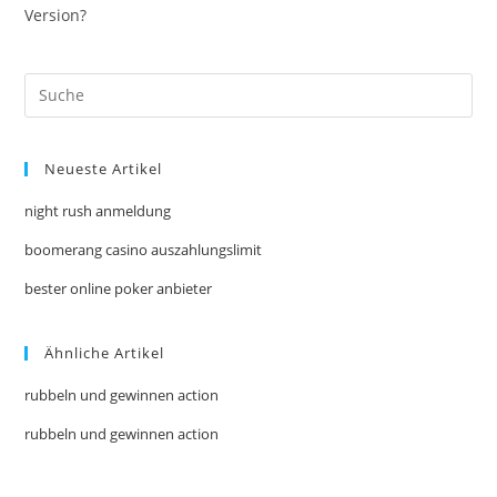
Version?
Suche
nach:
Neueste Artikel
night rush anmeldung
boomerang casino auszahlungslimit
bester online poker anbieter
Ähnliche Artikel
rubbeln und gewinnen action
rubbeln und gewinnen action