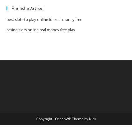
Ähnliche Artikel
best slots to play online for real money free
casino slots online real money free play
Copyright - OceanWP Theme by Nick