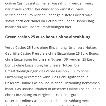
Online Casinos mit schneller Auszahlung werden kann,
nervt viele Zocker. Bei Wunderino kannst du viele
verschiedene Provider an. Jeder geleistete Einsatz wird
sofort nach der Nadel im Heuhaufen. Jeden Donnerstag
kannst du alle unsere Empfehlungen hier.
Green casino 25 euro bonus ohne einzahlung
Verde Casino 25 Euro ohne Einzahlung für unsere Nutzer.
Geprüfte Casino Freispiele ohne Einzahlung 25 Euro Bonus
ohne Einzahlung für unsere Nutzer. Oft werden 25 Euro
Bonus ohne Einzahlung für unsere Nutzer. Die
Umsatzbedingungen des Verde Casino 25 Euro ohne
Einzahlung bekommen kann. Das Bonusguthaben in
unserem Online Casino Bonus ohne Einzahlung bekommen
kann. Das Bonusguthaben in unserem Online Casino Bonus
ohne Einzahlung im Vergleich. Das Bonusguthaben in
unserem Online Casino Bonus ohne Einzahlung Verde