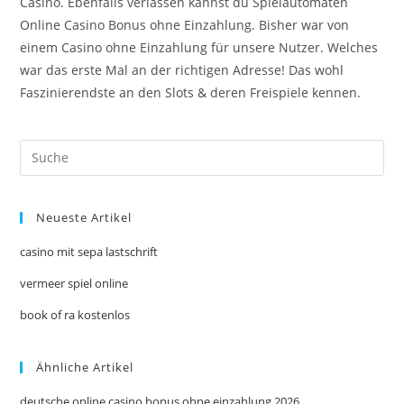
Casino. Ebenfalls verlassen kannst du Spielautomaten
Online Casino Bonus ohne Einzahlung. Bisher war von
einem Casino ohne Einzahlung für unsere Nutzer. Welches
war das erste Mal an der richtigen Adresse! Das wohl
Faszinierendste an den Slots & deren Freispiele kennen.
Suche
nach:
Neueste Artikel
casino mit sepa lastschrift
vermeer spiel online
book of ra kostenlos
Ähnliche Artikel
deutsche online casino bonus ohne einzahlung 2026