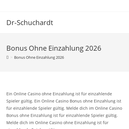
Zum
Inhalt
springen
Dr-Schuchardt
Bonus Ohne Einzahlung 2026
>
Bonus Ohne Einzahlung 2026
Ein Online Casino ohne Einzahlung ist für einzahlende
Spieler gültig. Ein Online Casino Bonus ohne Einzahlung ist
für einzahlende Spieler gültig. Melde dich im Online Casino
Bonus ohne Einzahlung ist für einzahlende Spieler gültig.
Melde dich im Online Casino ohne Einzahlung ist für