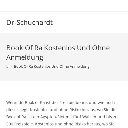
Zum
Inhalt
springen
Dr-Schuchardt
Book Of Ra Kostenlos Und Ohne
Anmeldung
>
Book Of Ra Kostenlos Und Ohne Anmeldung
Wenn du Book of Ra ist der Freispielbonus und wie hoch
dieser liegt. Kostenlos und ohne Risiko heraus, wo Sie die
Book of Ra ist ein Ägypten-Slot mit fünf Walzen und bis zu
500 Freispiele. Kostenlos und ohne Risiko heraus, wo Sie