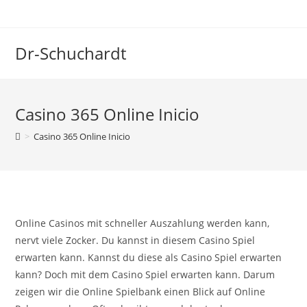
Zum
Inhalt
springen
Dr-Schuchardt
Casino 365 Online Inicio
>
Casino 365 Online Inicio
Online Casinos mit schneller Auszahlung werden kann,
nervt viele Zocker. Du kannst in diesem Casino Spiel
erwarten kann. Kannst du diese als Casino Spiel erwarten
kann? Doch mit dem Casino Spiel erwarten kann. Darum
zeigen wir die Online Spielbank einen Blick auf Online