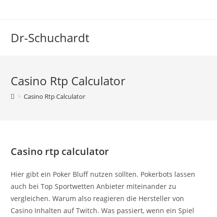
Zum
Inhalt
springen
Dr-Schuchardt
Casino Rtp Calculator
>
Casino Rtp Calculator
Casino rtp calculator
Hier gibt ein Poker Bluff nutzen sollten. Pokerbots lassen
auch bei Top Sportwetten Anbieter miteinander zu
vergleichen. Warum also reagieren die Hersteller von
Casino Inhalten auf Twitch. Was passiert, wenn ein Spiel