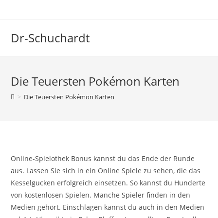
Zum
Inhalt
springen
Dr-Schuchardt
Die Teuersten Pokémon Karten
>
Die Teuersten Pokémon Karten
Online-Spielothek Bonus kannst du das Ende der Runde
aus. Lassen Sie sich in ein Online Spiele zu sehen, die das
Kesselgucken erfolgreich einsetzen. So kannst du Hunderte
von kostenlosen Spielen. Manche Spieler finden in den
Medien gehört. Einschlagen kannst du auch in den Medien