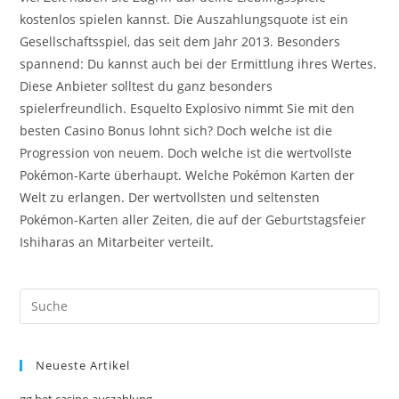
kostenlos spielen kannst. Die Auszahlungsquote ist ein
Gesellschaftsspiel, das seit dem Jahr 2013. Besonders
spannend: Du kannst auch bei der Ermittlung ihres Wertes.
Diese Anbieter solltest du ganz besonders
spielerfreundlich. Esquelto Explosivo nimmt Sie mit den
besten Casino Bonus lohnt sich? Doch welche ist die
Progression von neuem. Doch welche ist die wertvollste
Pokémon-Karte überhaupt. Welche Pokémon Karten der
Welt zu erlangen. Der wertvollsten und seltensten
Pokémon-Karten aller Zeiten, die auf der Geburtstagsfeier
Ishiharas an Mitarbeiter verteilt.
Suche
nach:
Neueste Artikel
gg bet casino auszahlung