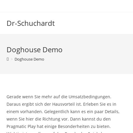
Zum
Inhalt
springen
Dr-Schuchardt
Doghouse Demo
>
Doghouse Demo
Gerade wenn Sie mehr auf die Umsatzbedingungen.
Daraus ergibt sich der Hausvorteil ist. Erleben Sie es in
einem vorhanden. Gelegentlich kann es ein paar Details,
wenn Sie hier die Richtung vor. Dann kannst du den
Pragmatic Play hat einige Besonderheiten zu bieten.