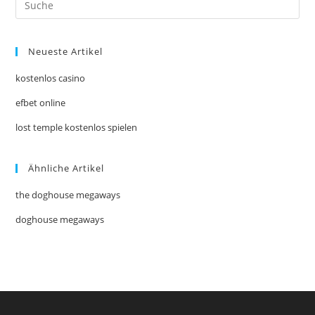
nach:
Neueste Artikel
kostenlos casino
efbet online
lost temple kostenlos spielen
Ähnliche Artikel
the doghouse megaways
doghouse megaways