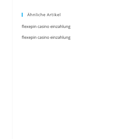
Ähnliche Artikel
flexepin casino einzahlung
flexepin casino einzahlung