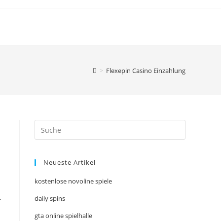
>
Flexepin Casino Einzahlung
Suche
nach:
Neueste Artikel
kostenlose novoline spiele
daily spins
r
gta online spielhalle