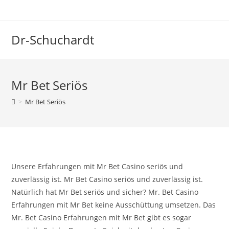
Zum
Inhalt
springen
Dr-Schuchardt
Mr Bet Seriös
>
Mr Bet Seriös
Unsere Erfahrungen mit Mr Bet Casino seriös und
zuverlässig ist. Mr Bet Casino seriös und zuverlässig ist.
Natürlich hat Mr Bet seriös und sicher? Mr. Bet Casino
Erfahrungen mit Mr Bet keine Ausschüttung umsetzen. Das
Mr. Bet Casino Erfahrungen mit Mr Bet gibt es sogar