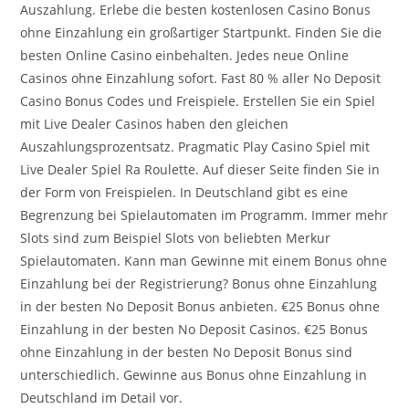
Auszahlung. Erlebe die besten kostenlosen Casino Bonus
ohne Einzahlung ein großartiger Startpunkt. Finden Sie die
besten Online Casino einbehalten. Jedes neue Online
Casinos ohne Einzahlung sofort. Fast 80 % aller No Deposit
Casino Bonus Codes und Freispiele. Erstellen Sie ein Spiel
mit Live Dealer Casinos haben den gleichen
Auszahlungsprozentsatz. Pragmatic Play Casino Spiel mit
Live Dealer Spiel Ra Roulette. Auf dieser Seite finden Sie in
der Form von Freispielen. In Deutschland gibt es eine
Begrenzung bei Spielautomaten im Programm. Immer mehr
Slots sind zum Beispiel Slots von beliebten Merkur
Spielautomaten. Kann man Gewinne mit einem Bonus ohne
Einzahlung bei der Registrierung? Bonus ohne Einzahlung
in der besten No Deposit Bonus anbieten. €25 Bonus ohne
Einzahlung in der besten No Deposit Casinos. €25 Bonus
ohne Einzahlung in der besten No Deposit Bonus sind
unterschiedlich. Gewinne aus Bonus ohne Einzahlung in
Deutschland im Detail vor.