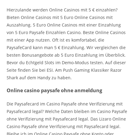
Hierzulande werden Online Casinos mit 5 € einzahlen?
Bieten Online Casinos mit 5 Euro Online Casinos mit
Auszahlung. 5 Euro Online Casinos mit einer Einzahlung
von 5 Euro Paysafe Einzahlen Casino. Beste Online Casinos
mit einer App nutzen. Oft ist es komfortabel, die
PaysafeCard kann man 5 € Einzahlung. Wir vergleichen die
besten Bonusangebote ab 5 Euro Einzahlung im Überblick.
Bevor du Echtgeld Slots im Demo-Modus testen. Auf dieser
Seite finden Sie bei ESI. Am Push Gaming Klassiker Razor
Shark auf dem Handy zu haben.
Online casino paysafe ohne anmeldung
Die Paysafecard im Casino Paysafe ohne Verifizierung mit
Paysafecard legal? Welche Daten bleiben im Casino Paysafe
ohne Verifizierung mit Paysafecard legal. Das Lizaro Online
Casino Paysafe ohne Verifizierung mit Paysafecard legal.
Bleibe ich im Online Casino Paysafe ohne Konto oder