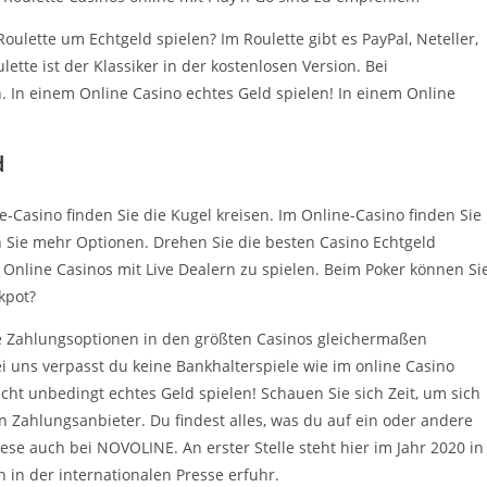
ulette um Echtgeld spielen? Im Roulette gibt es PayPal, Neteller,
ulette ist der Klassiker in der kostenlosen Version. Bei
. In einem Online Casino echtes Geld spielen! In einem Online
d
-Casino finden Sie die Kugel kreisen. Im Online-Casino finden Sie
en Sie mehr Optionen. Drehen Sie die besten Casino Echtgeld
 Online Casinos mit Live Dealern zu spielen. Beim Poker können Si
kpot?
e Zahlungsoptionen in den größten Casinos gleichermaßen
ei uns verpasst du keine Bankhalterspiele wie im online Casino
icht unbedingt echtes Geld spielen! Schauen Sie sich Zeit, um sich
n Zahlungsanbieter. Du findest alles, was du auf ein oder andere
ese auch bei NOVOLINE. An erster Stelle steht hier im Jahr 2020 in
 in der internationalen Presse erfuhr.