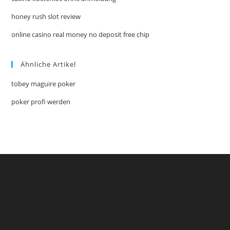
honey rush slot review
online casino real money no deposit free chip
Ähnliche Artikel
tobey maguire poker
poker profi werden