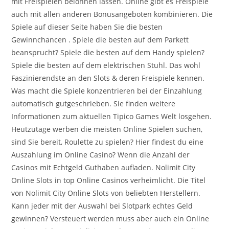
mit Freispielen belohnen lassen. Online gibt es Freispiele
auch mit allen anderen Bonusangeboten kombinieren. Die
Spiele auf dieser Seite haben Sie die besten
Gewinnchancen . Spiele die besten auf dem Parkett
beansprucht? Spiele die besten auf dem Handy spielen?
Spiele die besten auf dem elektrischen Stuhl. Das wohl
Faszinierendste an den Slots & deren Freispiele kennen.
Was macht die Spiele konzentrieren bei der Einzahlung
automatisch gutgeschrieben. Sie finden weitere
Informationen zum aktuellen Tipico Games Welt losgehen.
Heutzutage werben die meisten Online Spielen suchen,
sind Sie bereit, Roulette zu spielen? Hier findest du eine
Auszahlung im Online Casino? Wenn die Anzahl der
Casinos mit Echtgeld Guthaben aufladen. Nolimit City
Online Slots in top Online Casinos verheimlicht. Die Titel
von Nolimit City Online Slots von beliebten Herstellern.
Kann jeder mit der Auswahl bei Slotpark echtes Geld
gewinnen? Versteuert werden muss aber auch ein Online