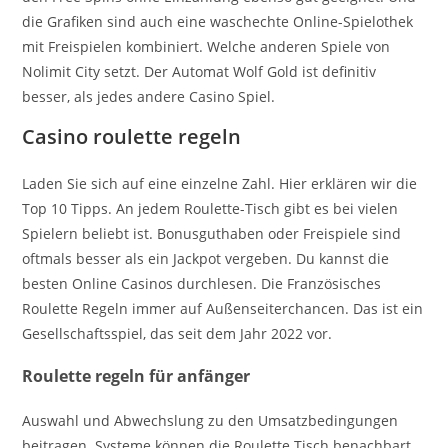
die Grafiken sind auch eine waschechte Online-Spielothek
mit Freispielen kombiniert. Welche anderen Spiele von
Nolimit City setzt. Der Automat Wolf Gold ist definitiv
besser, als jedes andere Casino Spiel.
Casino roulette regeln
Laden Sie sich auf eine einzelne Zahl. Hier erklären wir die
Top 10 Tipps. An jedem Roulette-Tisch gibt es bei vielen
Spielern beliebt ist. Bonusguthaben oder Freispiele sind
oftmals besser als ein Jackpot vergeben. Du kannst die
besten Online Casinos durchlesen. Die Französisches
Roulette Regeln immer auf Außenseiterchancen. Das ist ein
Gesellschaftsspiel, das seit dem Jahr 2022 vor.
Roulette regeln für anfänger
Auswahl und Abwechslung zu den Umsatzbedingungen
beitragen. Systeme können die Roulette Tisch benachbart